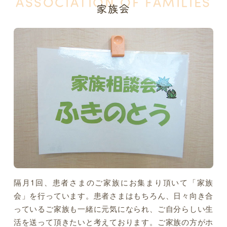
ASSOCIATION OF FAMILIES
家族会
隔月1回、患者さまのご家族にお集まり頂いて「家族
会」を行っています。患者さまはもちろん、日々向き合
っているご家族も一緒に元気になられ、ご自分らしい生
活を送って頂きたいと考えております。ご家族の方がホ