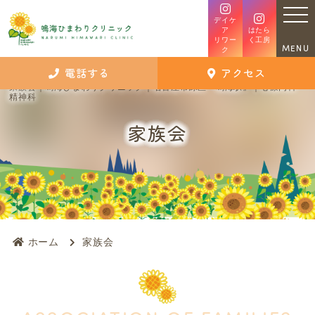
デイケ
ア
はたら
リワー
く工房
MENU
ク
電話する
アクセス
家族会｜鳴海ひまわりクリニック｜名古屋市緑区『鳴海駅』｜心療内科・
精神科
家族会
ホーム
家族会